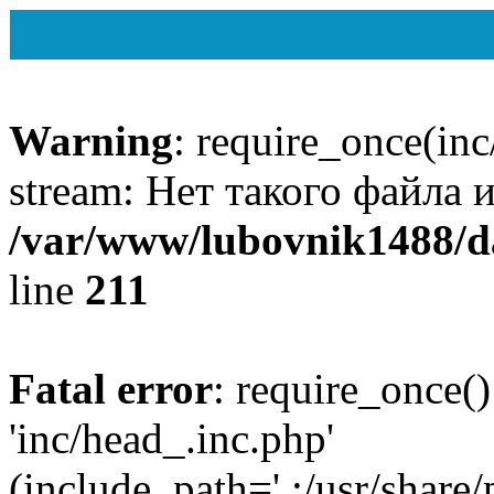
Warning
: require_once(inc
stream: Нет такого файла и
/var/www/lubovnik1488/d
line
211
Fatal error
: require_once()
'inc/head_.inc.php'
(include_path='.:/usr/share/