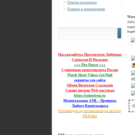
Ответы на вопросы
Правила и рекомендации
War
2000
reque
/var
Наслаждайтесь Просмотром Любимых
Сериалов И Фильмов
+++ Fire Faucet +++
Суверенная криптовалюта России
Watch Short Videos Get Paid
се
скрипты для сайта
Обмен Визитами Ссылками
Сервис витрин Web-мастерам
https://criptotron.ru
Моментальная AML - Проверка
Любого Криптоадреса
П
Рекомендую мультивалютную систему
FKWallet