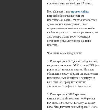
времени занимает не более 17 минут.
Не забываем и про
прогон сайта
,
который обеспечен качеством
прогоняемой базы. Эта база каталогов и
досок собиралась вручную, было
потрачено очень много времени чтобы
выйти на рынок с готовым решением, но
зато теперь мы на 100% уверены в
отличном результате после данного
прогона.
Что именно мы предлагаем:
1. Регистрация в 397 досках объявлений,
например такие как: OLX, slando, IRR (из
рук в руки) и многие другие. На ваше
объявление сразу обратят внимание сотни
потенциальных клиентов и перейдут на
ваш сайт или сразу позвонят по
указанному телефону в объявлении.
2. Регистрация в 3183 трастовых
каталогах статей, которые подбирались
вручную и относятся к этому кварталу
года. Что даст вам данный прогон? 100%