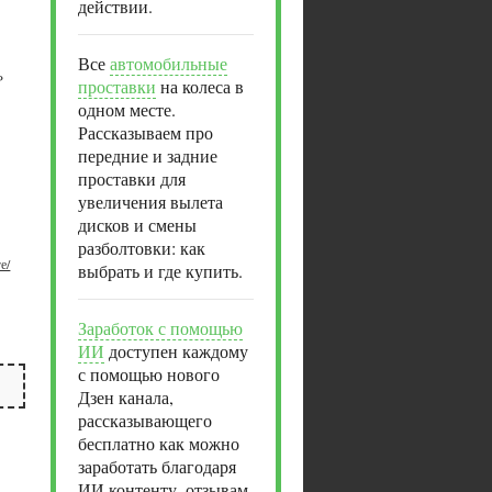
действии.
Все
автомобильные
P
проставки
на колеса в
одном месте.
Рассказываем про
передние и задние
проставки для
увеличения вылета
дисков и смены
разболтовки: как
е/
выбрать и где купить.
Заработок с помощью
ИИ
доступен каждому
с помощью нового
Дзен канала,
рассказывающего
бесплатно как можно
заработать благодаря
ИИ контенту, отзывам,