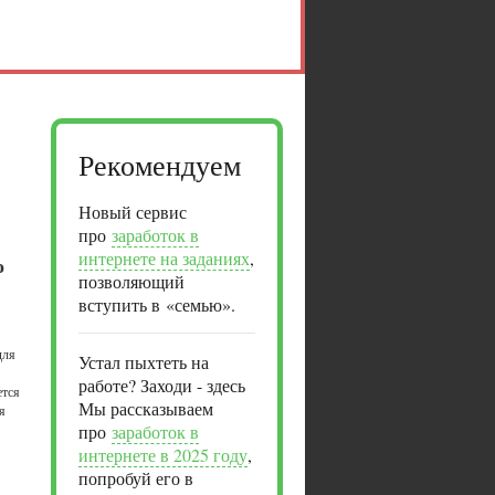
Рекомендуем
Новый сервис
про
заработок в
интернете на заданиях
,
о
позволяющий
вступить в «семью».
для
Устал пыхтеть на
работе? Заходи - здесь
ется
Мы рассказываем
я
про
заработок в
интернете в 2025 году
,
попробуй его в