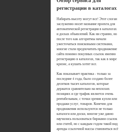
Обзор сервиса для
регистрации в каталогах
Набирать высоту могут все! Этот слоган
заслуженно носит название проекта для
автоматической регистрации в каталогах
и досках объявлений. Как ни странно, но
после того как алгоритмы начали
ужесточаться поисковыми системами,
многие стали предпочитать продвижение
сайта помимо покупных ссылок именно
регистрацию в каталогах, так как в мире
кризис, а кушать хотят все.
Как показывает практика - только за
последние 4 года, было создано более
десятков тысяч каталогов, которые
держатся сравнительно на неплохих
позициях и где трафик является очень
рентабельным, с точки зрения купли или
продажи услуг, товаров. Конечно для
продвижения используются не только
каталоги или доски, многие уже давно
научились пользоваться биржами ссылок
или статей, но с каждым годом такой вид
аренды ссылочной массы становиться всё