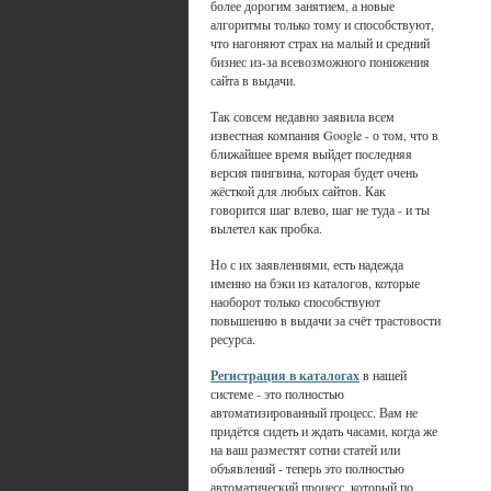
более дорогим занятием, а новые
алгоритмы только тому и способствуют,
что нагоняют страх на малый и средний
бизнес из-за всевозможного понижения
сайта в выдачи.
Так совсем недавно заявила всем
известная компания Google - о том, что в
ближайшее время выйдет последняя
версия пингвина, которая будет очень
жёсткой для любых сайтов. Как
говорится шаг влево, шаг не туда - и ты
вылетел как пробка.
Но с их заявлениями, есть надежда
именно на бэки из каталогов, которые
наоборот только способствуют
повышению в выдачи за счёт трастовости
ресурса.
Регистрация в каталогах
в нашей
системе - это полностью
автоматизированный процесс. Вам не
придётся сидеть и ждать часами, когда же
на ваш разместят сотни статей или
объявлений - теперь это полностью
автоматический процесс, который по