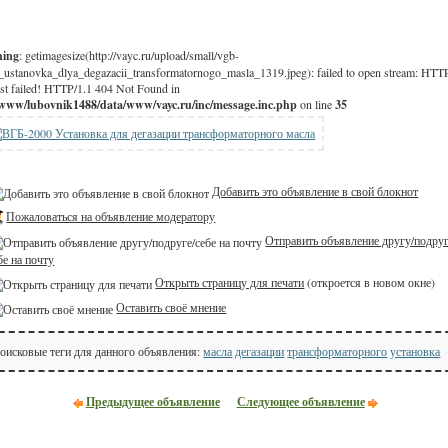
ning
: getimagesize(http://vayc.ru/upload/small/vgb-
_ustanovka_dlya_degazacii_transformatornogo_masla_1319.jpeg): failed to open stream: HTT
st failed! HTTP/1.1 404 Not Found in
/www/lubovnik1488/data/www/vayc.ru/inc/message.inc.php
on line
35
Добавить это объявление в свой блокнот
Пожаловаться на объявление модератору
Отправить объявление другу/подруг
бе на почту
Открыть страницу для печати
(откроется в новом окне)
Оставить своё мнение
оисковые теги для данного объявления:
масла
дегазации
трансформаторного
установка
Предыдущее объявление
Следующее объявление