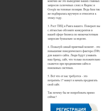
конечно же это выведение ваших главных
запросов (ключевых слов) в Яндекс и
Google на топовые позиции. Ведь база так
же подбиралась вручную и относится к
этому году.
3. Рост ТИЦ и Ранга вашего. Поверьте вы
с лёгкостью обгоните конкурентов в
вашей сфере бизнеса по низкочастотным
запросам буквально за неделю.
4. Пожалуй самый приятный момент - это
повышение поведенческого фактора (ПФ)
для вашего сайта. Люди будут узнавать
ваш бренд, сайт, что только положительно
скажется при продвижении сайта в
поисковых системах.
5. Всё что от вас требуется - это
потратить 17 минут и начать продвигать
свой сайт.
Так почему бы не попробовать прямо
сейчас?