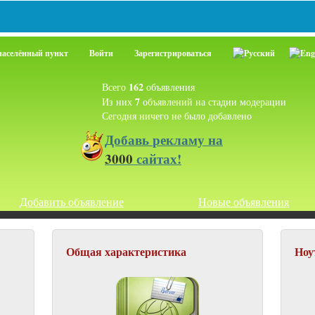
населённый пункт
Войти
Зарегистрироваться
162
Всего
объявления
7
Из них
объявлений на стадии модерации
Сегодня ничего не было добавлено
Добавь
рекламу на
3000
сайтах!
Добавить объявление
Новые объявления
Общая характеристика
Ноу