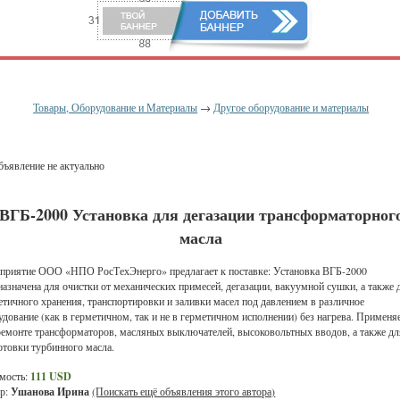
Товары, Оборудование и Материалы
→
Другое оборудование и материалы
ъявление не актуально
ВГБ-2000 Установка для дегазации трансформаторног
масла
приятие ООО «НПО РосТехЭнерго» предлагает к поставке: Установка ВГБ-2000
назначена для очистки от механических примесей, дегазации, вакуумной сушки, а также 
етичного хранения, транспортировки и заливки масел под давлением в различное
удование (как в герметичном, так и не в герметичном исполнении) без нагрева. Применя
ремонте трансформаторов, масляных выключателей, высоковольтных вводов, а также дл
отовки турбинного масла.
мость:
111 USD
р:
Ушанова Ирина
(Поискать ещё объявления этого автора)