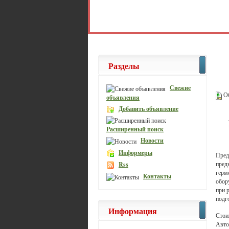
Разделы
Свежие
Об
объявления
Добавить объявление
Расширенный поиск
Новости
Информеры
Пред
пред
Rss
герм
Контакты
обор
при 
подг
Информация
Стои
Авто