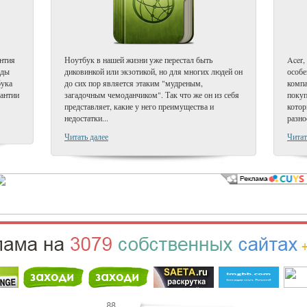
антия
Ноутбук в нашей жизни уже перестал быть
Acer,
еды
диковинкой или экзотикой, но для многих людей он
особ
бука
до сих пор является этаким "мудреным,
компа
антии
загадочным чемоданчиком". Так что же он из себя
покуп
представляет, какие у него преимущества и
котор
недостатки...
разно
Читать далее
Читат