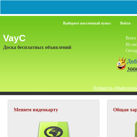
Выберите населённый пункт
Войти
VayC
Всег
Из н
Доска бесплатных объявлений
Сегод
Доб
300
Главная
Добавить объявлени
Меняем видеокарту
Общая хар