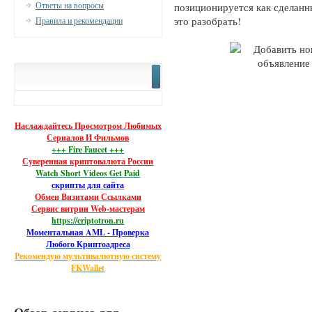
Ответы на вопросы
позиционируется как сделанн
это разобрать!
Правила и рекомендации
Наслаждайтесь Просмотром Любимых
Сериалов И Фильмов
+++ Fire Faucet +++
Суверенная криптовалюта России
Watch Short Videos Get Paid
скрипты для сайта
Обмен Визитами Ссылками
Сервис витрин Web-мастерам
https://criptotron.ru
Моментальная AML - Проверка
Любого Криптоадреса
Рекомендую мультивалютную систему
FKWallet