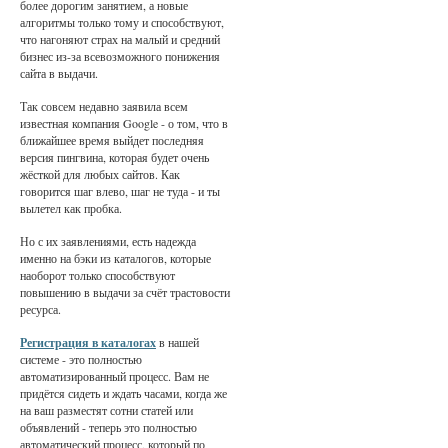
более дорогим занятием, а новые
алгоритмы только тому и способствуют,
что нагоняют страх на малый и средний
бизнес из-за всевозможного понижения
сайта в выдачи.
Так совсем недавно заявила всем
известная компания Google - о том, что в
ближайшее время выйдет последняя
версия пингвина, которая будет очень
жёсткой для любых сайтов. Как
говорится шаг влево, шаг не туда - и ты
вылетел как пробка.
Но с их заявлениями, есть надежда
именно на бэки из каталогов, которые
наоборот только способствуют
повышению в выдачи за счёт трастовости
ресурса.
Регистрация в каталогах
в нашей
системе - это полностью
автоматизированный процесс. Вам не
придётся сидеть и ждать часами, когда же
на ваш разместят сотни статей или
объявлений - теперь это полностью
автоматический процесс, который по