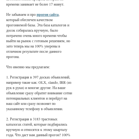
времени занимает не более 17 минут.
Не забываем и про
прогон сайта
,
который обеспечен качеством
прогоняемой базы. Эта база каталогов и
досок собиралась вручную, было
потрачено очень много времени чтобы
выйти на рынок с готовым решением, но
зато теперь мы на 100% уверены в
отличном результате после данного
прогона.
Что именно мы предлагаем:
1. Регистрация в 397 досках объявлений,
например такие как: OLX, slando, IRR (из
рук в руки) и многие другие. На ваше
объявление сразу обратят внимание сотни
потенциальных клиентов и перейдут на
ваш сайт или сразу позвонят по
указанному телефону в объявлении.
2. Регистрация в 3183 трастовых
каталогах статей, которые подбирались
вручную и относятся к этому кварталу
года. Что даст вам данный прогон? 100%