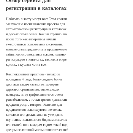
Обзор сервиса для
регистрации в каталогах
Набирать высоту могут все! Этот слоган
заслуженно носит название проекта для
автоматической регистрации в каталогах
и досках объявлений. Как ни странно, но
после того как алгоритмы начали
ужесточаться поисковыми системами,
многие стали предпочитать продвижение
сайта помимо покупных ссылок именно
регистрацию в каталогах, так как в мире
кризис, а кушать хотят все.
Как показывает практика - только за
последние 4 года, было создано более
десятков тысяч каталогов, которые
держатся сравнительно на неплохих
позициях и где трафик является очень
рентабельным, с точки зрения купли или
продажи услуг, товаров. Конечно для
продвижения используются не только
каталоги или доски, многие уже давно
научились пользоваться биржами ссылок
или статей, но с каждым годом такой вид
аренды ссылочной массы становиться всё