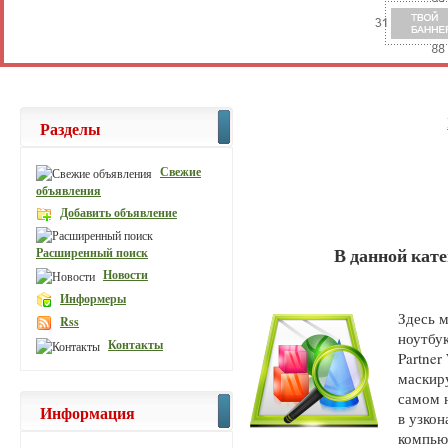
Разделы
Свежие
объявления
Добавить объявление
В данной кат
Расширенный поиск
Новости
Информеры
Здесь 
Rss
ноутбу
Контакты
Partner
маскир
самом н
Информация
в узко
компью